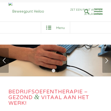
ZET EEN PUNT ACHTER
JE KLACHTEN
Menu
Volgende
1
2
BEDRIJFSOEFENTHERAPIE –
&
GEZOND
VITAAL AAN HET
WERK!